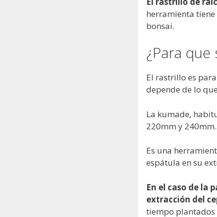
El rastrillo de raí
herramienta tiene 
bonsai.
¿Para que s
El rastrillo es par
depende de lo que
La kumade, habitu
220mm y 240mm.
Es una herramienta
espátula en su ex
En el caso de la 
extracción del ce
tiempo plantados s