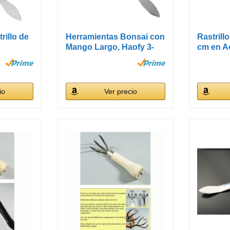
rillo de
Herramientas Bonsai con
Rastrill
Mango Largo, Haofy 3-
cm en Ac
Raíz...
Made...
io
Ver precio