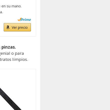
 en su mano.
a.
Ver precio
s
pinzas.
genial o para
ratos limpios.