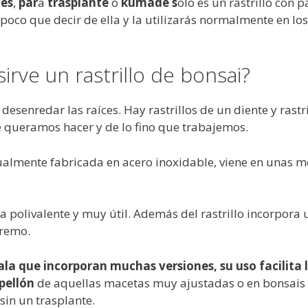
ces
,
par
a
trasplante
o
kumade s
olo es un rastrillo con p
poco que decir de ella y la utilizarás normalmente en los
irve un rastrillo de bonsai?
a desenredar las raíces. Hay rastrillos de un diente y rast
 queramos hacer y de lo fino que trabajemos.
almente fabricada en acero inoxidable, viene en unas m
 polivalente y muy útil. Además del rastrillo incorpora 
tremo.
pala que incorporan muchas versiones, su uso facilita 
pellón
de aquellas macetas muy ajustadas o en bonsais
in un trasplante.