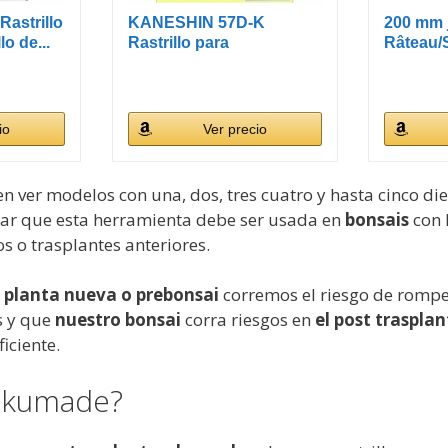
astrillo
KANESHIN 57D-K
200 mm 
o de...
Rastrillo para
Râteau/
reinmacestillo de...
io
Ver precio
n ver modelos con una, dos, tres cuatro y hasta cinco die
ar que esta herramienta debe ser usada en
bonsais
con 
s o trasplantes anteriores.
 planta nueva o prebonsai
corremos el riesgo de rompe
s y que
nuestro bonsai
corra riesgos en
el post trasplan
iciente.
a kumade?