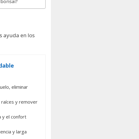
 bonsai?
s ayuda en los
idable
suelo, eliminar
 raíces y remover
 y el confort
encia y larga