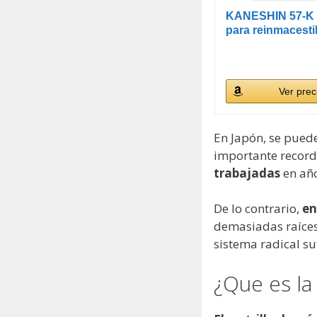
KANESHIN 57-K R
para reinmacestill
Ver prec
En Japón, se puede
importante record
trabajadas
en año
De lo contrario,
en
demasiadas raíce
sistema radical suf
¿Que es l