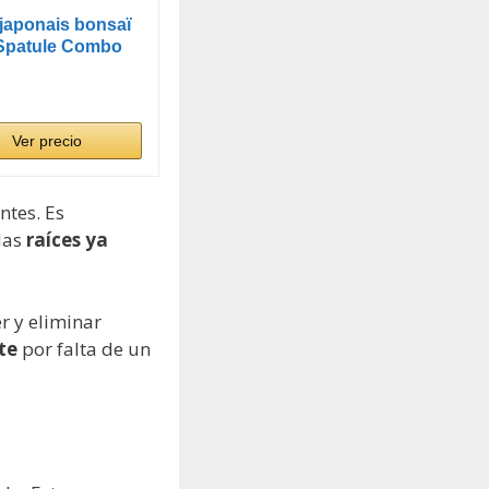
japonais bonsaï
Spatule Combo
Ver precio
ntes. Es
las
raíces ya
r y eliminar
te
por falta de un