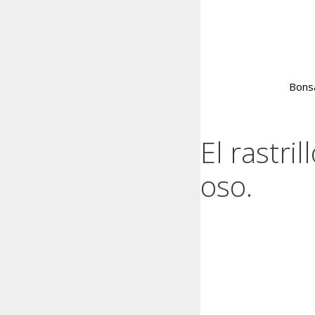
Saltar
al
contenido
Bons
El rastri
oso.