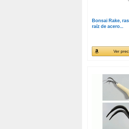
Bonsai Rake, rast
raíz de acero...
Ver prec